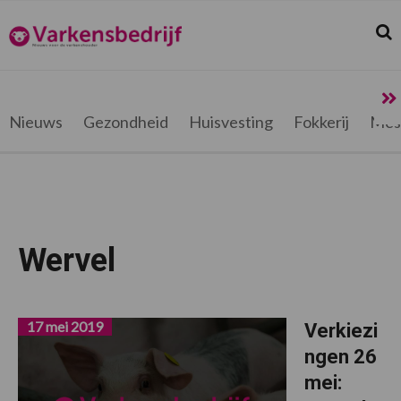
Spring
Door
Spring
Spring
naar
naar
naar
naar
Zoek
Z
Varkensbedrijf.be
de
de
de
de
hoofdnavigatie
hoofd
eerste
voettekst
inhoud
sidebar
Nieuws
Gezondheid
Huisvesting
Fokkerij
Mes
Wervel
17 mei 2019
Verkiezi
ngen 26
mei: