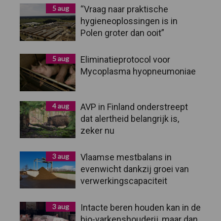
5 aug
“Vraag naar praktische
hygieneoplossingen is in
Polen groter dan ooit”
5 aug
Eliminatieprotocol voor
Mycoplasma hyopneumoniae
4 aug
AVP in Finland onderstreept
dat alertheid belangrijk is,
zeker nu
3 aug
Vlaamse mestbalans in
evenwicht dankzij groei van
verwerkingscapaciteit
3 aug
Intacte beren houden kan in de
bio-varkenshouderij, maar dan