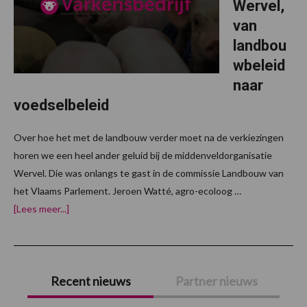
Wervel,
van
landbou
wbeleid
naar
voedselbeleid
Over hoe het met de landbouw verder moet na de verkiezingen
horen we een heel ander geluid bij de middenveldorganisatie
Wervel. Die was onlangs te gast in de commissie Landbouw van
het Vlaams Parlement. Jeroen Watté, agro-ecoloog …
overVerkiezingen
[Lees meer...]
26
mei:
Wervel,
van
Primaire
landbouwbeleid
naar
Recent nieuws
Partner nieuws
voedselbeleid
Sidebar