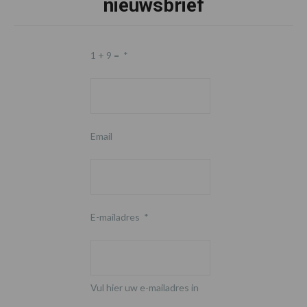
nieuwsbrief
1 + 9 =
*
Email
E-mailadres
*
Vul hier uw e-mailadres in