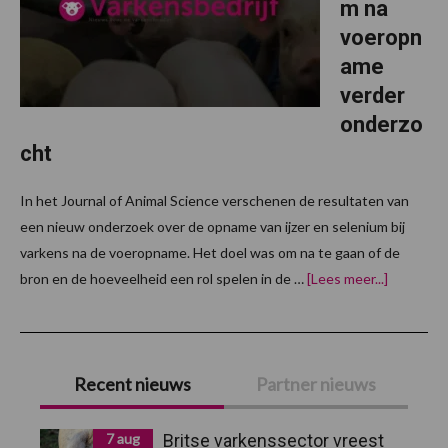
m na
voeropn
ame
verder
onderzo
cht
In het Journal of Animal Science verschenen de resultaten van
een nieuw onderzoek over de opname van ijzer en selenium bij
varkens na de voeropname. Het doel was om na te gaan of de
overOpn
bron en de hoeveelheid een rol spelen in de …
[Lees meer...]
ijzer
en
selenium
na
Primaire
voeropn
verder
Recent nieuws
Partner nieuws
onderzoc
Sidebar
7 aug
Britse varkenssector vreest