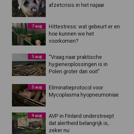
afzetcrisis in het najaar
7 aug
Hittestress: wat gebeurt er en
hoe kunnen we het
voorkomen?
5 aug
“Vraag naar praktische
hygieneoplossingen is in
Polen groter dan ooit”
5 aug
Eliminatieprotocol voor
Mycoplasma hyopneumoniae
4 aug
AVP in Finland onderstreept
dat alertheid belangrijk is,
zeker nu