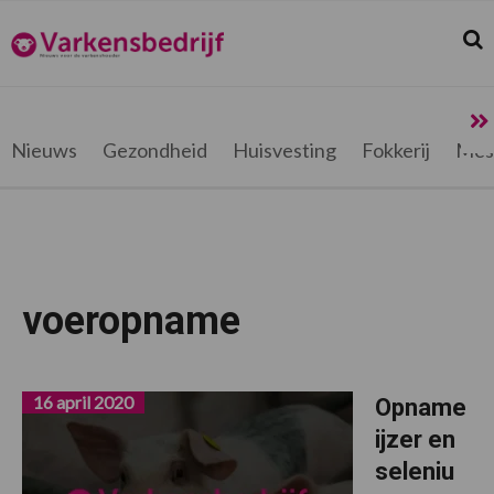
Spring
Door
Spring
Spring
naar
naar
naar
naar
Zoek
Z
Varkensbedrijf.be
de
de
de
de
hoofdnavigatie
hoofd
eerste
voettekst
inhoud
sidebar
Nieuws
Gezondheid
Huisvesting
Fokkerij
Mes
voeropname
16 april 2020
Opname
ijzer en
seleniu