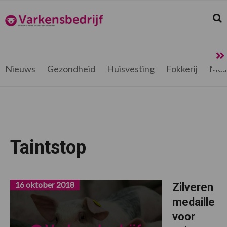
Spring
Door
Spring
Spring
naar
naar
naar
naar
Zoek
Z
Varkensbedrijf.be
de
de
de
de
hoofdnavigatie
hoofd
eerste
voettekst
inhoud
sidebar
Nieuws
Gezondheid
Huisvesting
Fokkerij
Mes
Taintstop
16 oktober 2018
Zilveren
medaille
voor