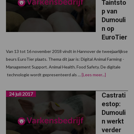
Taintsto
p van
Dumouli
n op
EuroTier
Van 13 tot 16 november 2018 vindt in Hannover de tweejaarlijkse
beurs EuroTier plaats. Thema dit jaar is: Digital Animal Farming -
Management Support. Animal Health. Food Safety. De digitale
overZilveren
technologie wordt gepresenteerd als …
[Lees meer...]
medaille
voor
Taintstop
24 juli 2017
van
Castrati
Dumoulin
estop:
op
EuroTier
Dumouli
n werkt
verder