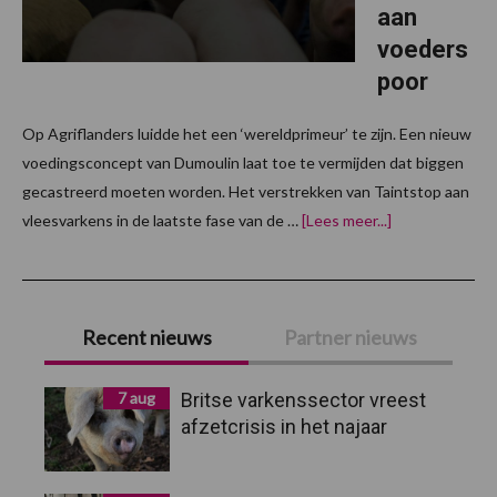
aan
voeders
poor
Op Agriflanders luidde het een ‘wereldprimeur’ te zijn. Een nieuw
voedingsconcept van Dumoulin laat toe te vermijden dat biggen
gecastreerd moeten worden. Het verstrekken van Taintstop aan
overCastraties
vleesvarkens in de laatste fase van de …
[Lees meer...]
Dumoulin
werkt
verder
aan
Primaire
voederspoor
Recent nieuws
Partner nieuws
Sidebar
7 aug
Britse varkenssector vreest
afzetcrisis in het najaar