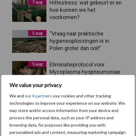
7 aug
Hittestress: wat gebeurt er en
hoe kunnen we het
voorkomen?
5 aug
“Vraag naar praktische
hygieneoplossingen is in
Polen groter dan ooit”
5 aug
Eliminatieprotocol voor
Mycoplasma hyopneumoniae
We value your privacy
4 aug
AVP in Finland onderstreept
We and
our 4 partners
use cookies and other tracking
dat alertheid belangrijk is,
technologies to improve your experience on our website. We
zeker nu
may store and/or access information from your device and
process the personal data, such as your IP address and
browsing data, for purposes like providing you with
personalized ads and content, measuring marketing campaign
Toon meer