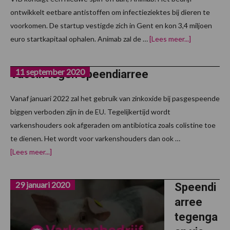
ontwikkelt eetbare antistoffen om infectieziektes bij dieren te
voorkomen. De startup vestigde zich in Gent en kon 3,4 miljoen
overAnimab
euro startkapitaal ophalen. Animab zal de …
[Lees meer...]
ontwikkelt
middel
tegen
11 september 2020
speendiarre
Vaccin tegen speendiarree
Vanaf januari 2022 zal het gebruik van zinkoxide bij pasgespeende
biggen verboden zijn in de EU. Tegelijkertijd wordt
varkenshouders ook afgeraden om antibiotica zoals colistine toe
te dienen. Het wordt voor varkenshouders dan ook …
overVaccin
[Lees meer...]
tegen
speendiarree
29 januari 2020
Speendi
arree
tegenga