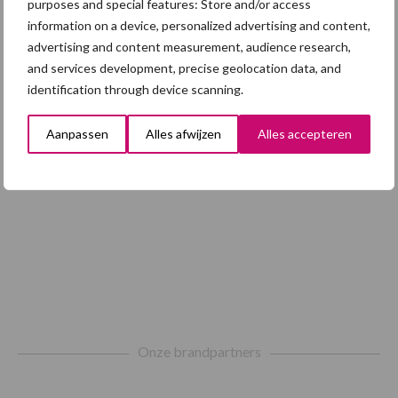
purposes and special features: Store and/or access
information on a device, personalized advertising and content,
Toon meer
advertising and content measurement, audience research,
and services development, precise geolocation data, and
identification through device scanning.
Aanpassen
Alles afwijzen
Alles accepteren
Footer
Onze brandpartners