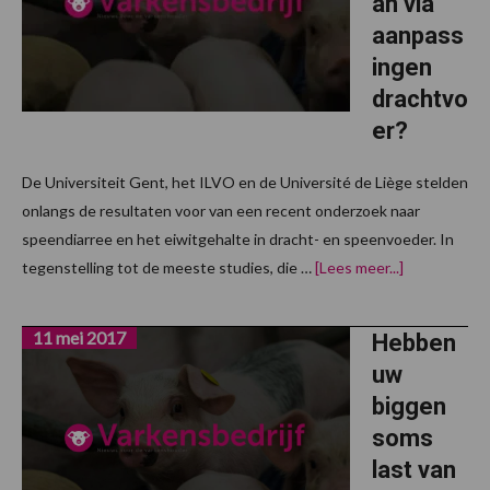
an via
aanpass
ingen
drachtvo
er?
De Universiteit Gent, het ILVO en de Université de Liège stelden
onlangs de resultaten voor van een recent onderzoek naar
speendiarree en het eiwitgehalte in dracht- en speenvoeder. In
overSpeendi
tegenstelling tot de meeste studies, die …
[Lees meer...]
tegengaan
via
aanpassinge
11 mei 2017
drachtvoer?
Hebben
uw
biggen
soms
last van