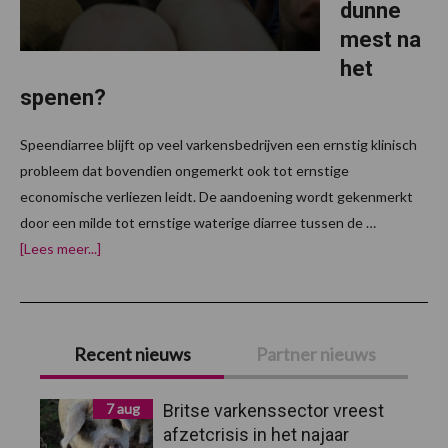
dunne
mest na
het
spenen?
Speendiarree blijft op veel varkensbedrijven een ernstig klinisch
probleem dat bovendien ongemerkt ook tot ernstige
economische verliezen leidt. De aandoening wordt gekenmerkt
door een milde tot ernstige waterige diarree tussen de …
overHebben
[Lees meer...]
uw
biggen
soms
last
Primaire
van
dunne
Recent nieuws
Partner nieuws
mest
Sidebar
na
het
spenen?
7 aug
Britse varkenssector vreest
afzetcrisis in het najaar