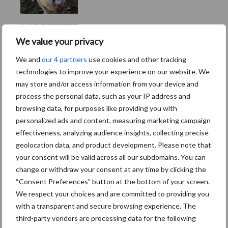
7 aug
Hittestress: wat gebeurt er en
We value your privacy
hoe kunnen we het
voorkomen?
We and
our 4 partners
use cookies and other tracking
technologies to improve your experience on our website. We
5 aug
“Vraag naar praktische
may store and/or access information from your device and
hygieneoplossingen is in
process the personal data, such as your IP address and
Polen groter dan ooit”
browsing data, for purposes like providing you with
personalized ads and content, measuring marketing campaign
5 aug
Eliminatieprotocol voor
effectiveness, analyzing audience insights, collecting precise
Mycoplasma hyopneumoniae
geolocation data, and product development. Please note that
your consent will be valid across all our subdomains. You can
change or withdraw your consent at any time by clicking the
4 aug
AVP in Finland onderstreept
“Consent Preferences” button at the bottom of your screen.
dat alertheid belangrijk is,
We respect your choices and are committed to providing you
zeker nu
with a transparent and secure browsing experience. The
third-party vendors are processing data for the following