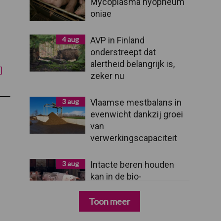
Mycoplasma hyopneum
oniae
4 aug
AVP in Finland
onderstreept dat
alertheid belangrijk is,
overStudiedagen,
]
zeker nu
innovatiedagen,
panelgesprekken
en
een
3 aug
Vlaamse mestbalans in
politiek
evenwicht dankzij groei
debat
op
van
Agriflanders
verwerkingscapaciteit
3 aug
Intacte beren houden
kan in de bio-
varkenshouderij, maar
dan moet alles kloppen
Toon meer