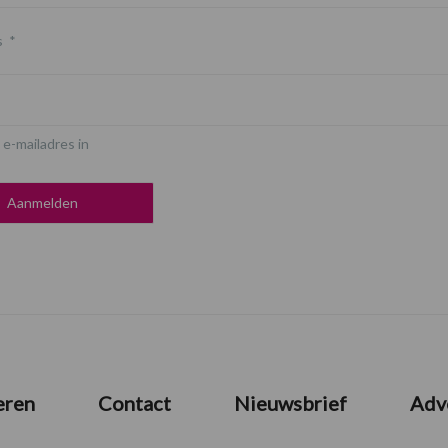
s
*
 e-mailadres in
eren
Contact
Nieuwsbrief
Adv