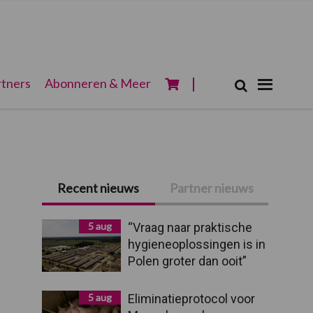
Zoeken...
tners
Abonneren & Meer
Zoek
Primaire
Recent nieuws
Partner nieuws
Sidebar
5 aug
“Vraag naar praktische
hygieneoplossingen is in
Polen groter dan ooit”
5 aug
Eliminatieprotocol voor