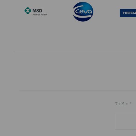
7 + 5 =
*