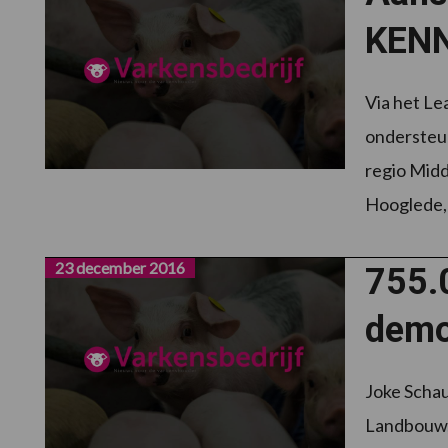
KENN
Via het Le
ondersteun
regio Mid
Hooglede,
23 december 2016
755.
demo
Joke Schau
Landbouw, 