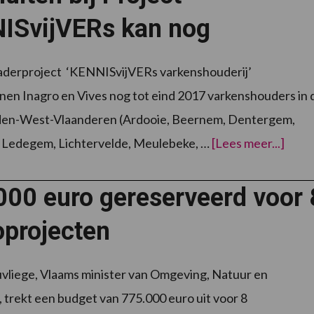
varkenshouderij’
ISvijVERs kan nog
aderproject ‘KENNISvijVERs varkenshouderij’
en Inagro en Vives nog tot eind 2017 varkenshouders in 
den-West-Vlaanderen (Ardooie, Beernem, Dentergem,
overA
 Ledegem, Lichtervelde, Meulebeke, …
[Lees meer...]
bij
Proje
KENN
kan
000 euro gereserveerd voor 
nog
projecten
vliege, Vlaams minister van Omgeving, Natuur en
trekt een budget van 775.000 euro uit voor 8