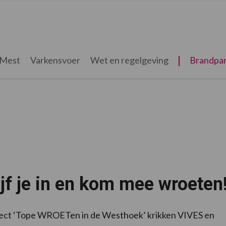
Mest
Varkensvoer
Wet en regelgeving
Brandpar
jf je in en kom mee wroeten
ject ‘Tope WROETen in de Westhoek’ krikken VIVES en