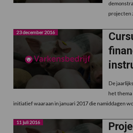
demonstra
projecten 
23 december 2016
Curs
finan
inst
De jaarlij
het thema 
initiatief waaraan in januari 2017 die namiddagen 
11 juli 2016
Proje