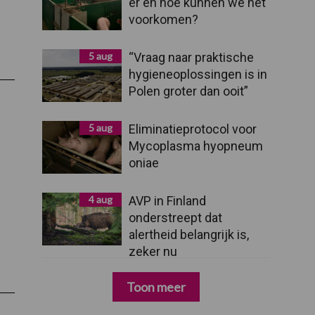
er en hoe kunnen we het
voorkomen?
5 aug
“Vraag naar praktische
hygieneoplossingen is in
Polen groter dan ooit”
5 aug
Eliminatieprotocol voor
Mycoplasma hyopneum
oniae
4 aug
AVP in Finland
onderstreept dat
alertheid belangrijk is,
zeker nu
ag:
Toon meer