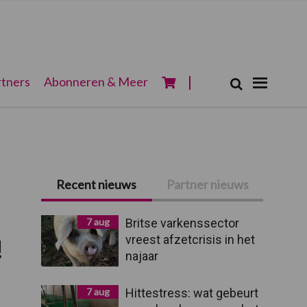
Zoeken...
tners
Abonneren & Meer
Zoek
Primaire
Recent nieuws
Partner nieuws
Sidebar
7 aug
Britse varkenssector
vreest afzetcrisis in het
!
najaar
7 aug
Hittestress: wat gebeurt