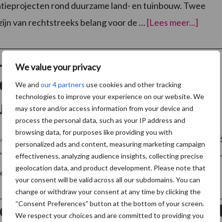
tieprojecten rond duurzame land- en tuinbouw. Twee
over7
zijn van rechtstreeks belang voor de …
[Lees meer...]
euro
geres
voor
8
us ‘Economische en
demop
We value your privacy
ciële begrippen en
We and
our 4 partners
use cookies and other tracking
technologies to improve your experience on our website. We
rumenten’
may store and/or access information from your device and
process the personal data, such as your IP address and
browsing data, for purposes like providing you with
kse opfrissingscursus varkenshouderij draait deze keer ron
personalized ads and content, measuring marketing campaign
'Economische en financiële begrippen en instrumenten'. 
effectiveness, analyzing audience insights, collecting precise
geolocation data, and product development. Please note that
over
worden besteed, is zowel bestemd voor …
[Lees meer...]
‘Eco
your consent will be valid across all our subdomains. You can
en
change or withdraw your consent at any time by clicking the
finan
begr
“Consent Preferences” button at the bottom of your screen.
ct KennisVijvers roept op to
en
We respect your choices and are committed to providing you
inst