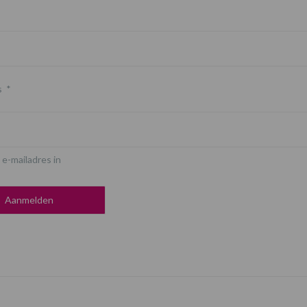
s
*
 e-mailadres in