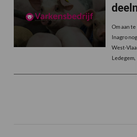
deel
Om aan te 
Inagro nog
West-Vlaa
Ledegem, 
Footer