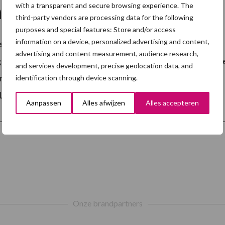
with a transparent and secure browsing experience. The
name aan studieclubs
third-party vendors are processing data for the following
purposes and special features: Store and/or access
information on a device, personalized advertising and content,
sluiten bij deze studieclubs (maximum 10 deelnemers) is
advertising and content measurement, audience research,
 op zoek naar varkenshouders uit het Leadergebied Midd
and services development, precise geolocation data, and
nderen (Ardooie, Beernem, Dentergem, Hooglede,
identification through device scanning.
overProject
Lichtervelde, Meulebeke, …
[Lees meer...]
KennisVijvers
Aanpassen
Alles afwijzen
Alles accepteren
roept
op
tot
deelname
aan
studieclubs
Onze brandpartners