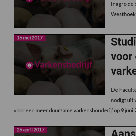
Inagro de 
Westhoek 
16 mei 2017
Stud
voor
varke
De Facult
nodigt uit
voor een meer duurzame varkenshouderij' op 9 juni 2
26 april 2017
Aansl