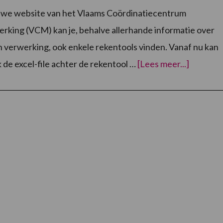
uwe website van het Vlaams Coördinatiecentrum
king (VCM) kan je, behalve allerhande informatie over
 verwerking, ook enkele rekentools vinden. Vanaf nu kan
overVra
 de excel-file achter de rekentool …
[Lees meer...]
de
rekentoo
‘scheidi
varkens
aan