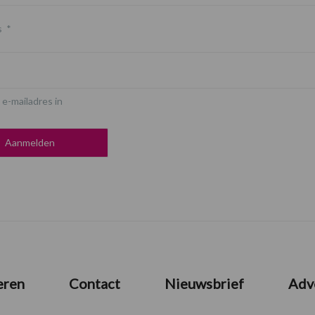
s
*
 e-mailadres in
eren
Contact
Nieuwsbrief
Adv