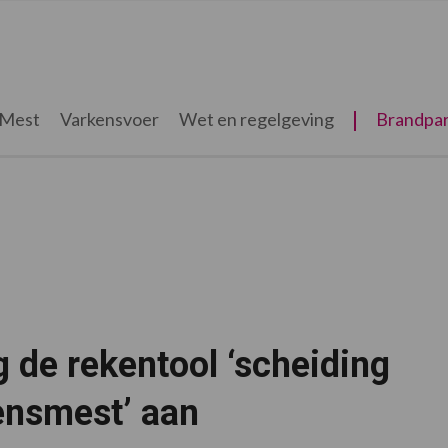
Mest
Varkensvoer
Wet en regelgeving
Brandpar
 de rekentool ‘scheiding
ensmest’ aan