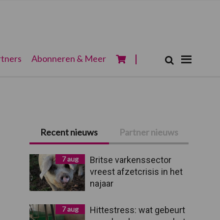
Zoeken...
tners
Abonneren & Meer
Zoek
Primaire
Recent nieuws
Partner nieuws
Sidebar
7 aug
Britse varkenssector
vreest afzetcrisis in het
najaar
7 aug
Hittestress: wat gebeurt