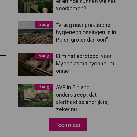
er en hoe kunnen we het
voorkomen?
5 aug
“Vraag naar praktische
hygieneoplossingen is in
ag
Polen groter dan ooit”
l
ng
5 aug
Eliminatieprotocol voor
mest’
Mycoplasma hyopneum
oniae
4 aug
AVP in Finland
onderstreept dat
alertheid belangrijk is,
zeker nu
Toon meer