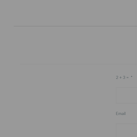
2 + 3 =
*
Email