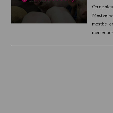
Op de nie
Mestverwer
mestbe- en
men er ook