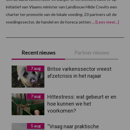
initiatief van Vlaams minister van Landbouw Hilde Crevits een
charter ter promotie van de lokale voeding. 23 partners uit de
overC
voedingssector, de handel en de horeca zetten …
[Lees meer...]
ter
promo
lokale
voedi
Primaire
uit
de
Recent nieuws
Partner nieuws
start
Sidebar
7 aug
Britse varkenssector vreest
afzetcrisis in het najaar
7 aug
Hittestress: wat gebeurt er en
hoe kunnen we het
voorkomen?
5 aug
“Vraag naar praktische