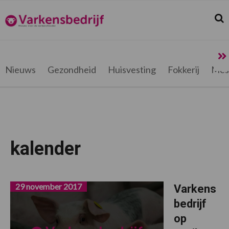
Spring
Door
Spring
Spring
naar
naar
naar
naar
Zoek
Z
Varkensbedrijf.be
de
de
de
de
hoofdnavigatie
hoofd
eerste
voettekst
inhoud
sidebar
Nieuws
Gezondheid
Huisvesting
Fokkerij
Mes
kalender
29 november 2017
Varkens
bedrijf
op