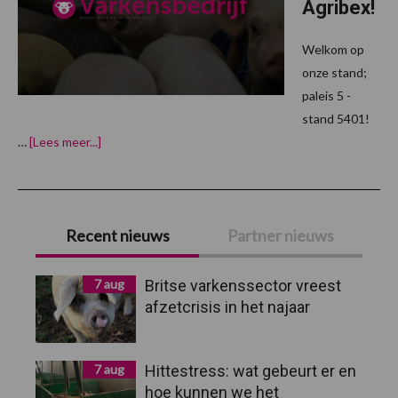
Agribex!
Welkom op
onze stand;
paleis 5 -
stand 5401!
overVarkensbedrijf
…
[Lees meer...]
op
Agribex!
Primaire
Recent nieuws
Partner nieuws
Sidebar
7 aug
Britse varkenssector vreest
afzetcrisis in het najaar
7 aug
Hittestress: wat gebeurt er en
hoe kunnen we het