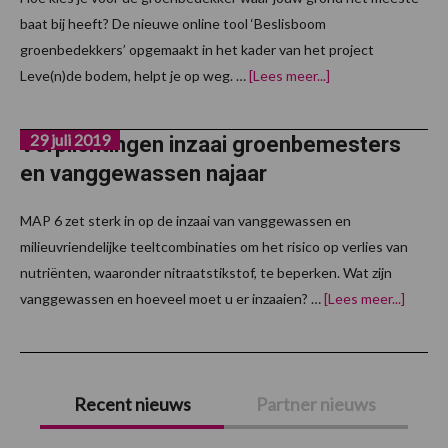
baat bij heeft? De nieuwe online tool ‘Beslisboom
groenbedekkers’ opgemaakt in het kader van het project
overOnline
Leve(n)de bodem, helpt je op weg. …
[Lees meer...]
beslisboom
voor
groenbedekkers
29 juli 2019
beschikbaar
Verplichtingen inzaai groenbemesters
en vanggewassen najaar
MAP 6 zet sterk in op de inzaai van vanggewassen en
milieuvriendelijke teeltcombinaties om het risico op verlies van
nutriënten, waaronder nitraatstikstof, te beperken. Wat zijn
overVe
vanggewassen en hoeveel moet u er inzaaien? …
[Lees meer...]
inzaai
groen
en
vangg
Primaire
najaar
Recent nieuws
Partner nieuws
Sidebar