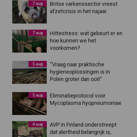
7 aug
Britse varkenssector vreest
afzetcrisis in het najaar
7 aug
Hittestress: wat gebeurt er en
hoe kunnen we het
voorkomen?
5 aug
“Vraag naar praktische
hygieneoplossingen is in
Polen groter dan ooit”
5 aug
Eliminatieprotocol voor
Mycoplasma hyopneumoniae
4 aug
AVP in Finland onderstreept
dat alertheid belangrijk is,