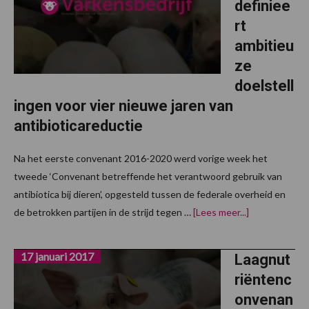
definiee
rt
ambitieu
ze
doelstell
ingen voor vier nieuwe jaren van
antibioticareductie
Na het eerste convenant 2016-2020 werd vorige week het
tweede ‘Convenant betreffende het verantwoord gebruik van
antibiotica bij dieren’, opgesteld tussen de federale overheid en
overNieuw
de betrokken partijen in de strijd tegen …
[Lees meer...]
convenant
definieert
ambitieuze
17 januari 2017
doelstellinge
Laagnut
voor
riëntenc
vier
nieuwe
onvenan
jaren