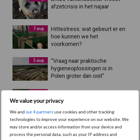
afzetcrisis in het najaar
7 aug
Hittestress: wat gebeurt er en
hoe kunnen we het
voorkomen?
5 aug
“Vraag naar praktische
hygieneoplossingen is in
Polen groter dan ooit”
5 aug
Eliminatieprotocol voor
Mycoplasma hyopneumoniae
We value your privacy
We and
our 4 partners
use cookies and other tracking
technologies to improve your experience on our website. We
4 aug
AVP in Finland onderstreept
may store and/or access information from your device and
dat alertheid belangrijk is,
process the personal data, such as your IP address and
zeker nu