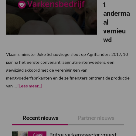
van
t
antibioticared
anderma
al
vernieu
wd
Vlaams minister Joke Schauvliege sloot op Agriflanders 2017, 10
jaar na het eerste convenant laagnutriëntenvoeders, een
gewijzigd akkoord met de verenigingen van
mengvoederfabrikanten en de zelfmengers omtrent de productie
overLaagnutriëntenconvenant
van …
[Lees meer...]
andermaal
vernieuwd
Primaire
Recent nieuws
Partner nieuws
Sidebar
7 aug
Britse varkenssector vreest