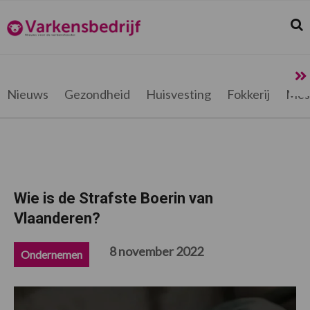
Spring
Door
Spring
Spring
naar
naar
naar
naar
Zoek
Z
Varkensbedrijf.be
de
de
de
de
hoofdnavigatie
hoofd
eerste
voettekst
inhoud
sidebar
Nieuws
Gezondheid
Huisvesting
Fokkerij
Mes
Wie is de Strafste Boerin van
Vlaanderen?
8 november 2022
Ondernemen