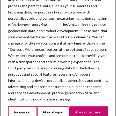
process the personal data, such as your IP address and
browsing data, for purposes like providing you with
Primaire
personalized ads and content, measuring marketing campaign
Recent nieuws
Partner nieuws
effectiveness, analyzing audience insights, collecting precise
Sidebar
geolocation data, and product development. Please note that
7 aug
Britse varkenssector vreest
your consent will be valid across all our subdomains. You can
afzetcrisis in het najaar
change or withdraw your consent at any time by clicking the
“Consent Preferences” button at the bottom of your screen.
We respect your choices and are committed to providing you
7 aug
Hittestress: wat gebeurt er en hoe
with a transparent and secure browsing experience. The
kunnen we het voorkomen?
third-party vendors are processing data for the following
purposes and special features: Store and/or access
information on a device, personalized advertising and content,
5 aug
“Vraag naar praktische
advertising and content measurement, audience research,
hygieneoplossingen is in Polen
and services development, precise geolocation data, and
groter dan ooit”
identification through device scanning.
5 aug
Eliminatieprotocol voor
Aanpassen
Alles afwijzen
Alles accepteren