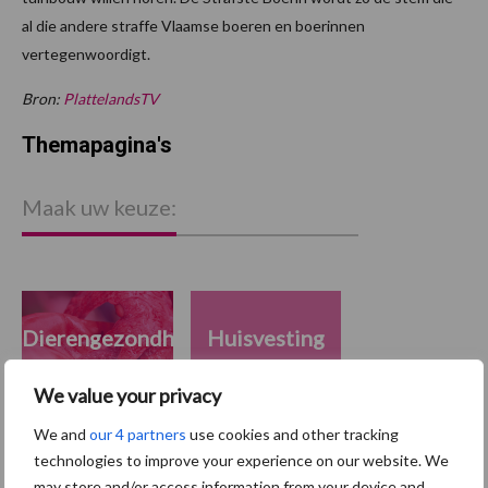
al die andere straffe Vlaamse boeren en boerinnen
vertegenwoordigt.
Bron:
PlattelandsTV
Themapagina's
Maak uw keuze:
Dierengezondheid
Huisvesting
We value your privacy
We and
our 4 partners
use cookies and other tracking
technologies to improve your experience on our website. We
Toon meer
may store and/or access information from your device and