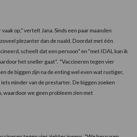
r vaak op,” vertelt Jana. Sinds een paar maanden
oveel plezanter dan de naald. Doordat met één
cineerd, scheelt dat een persoon” en “met IDAL kan ik
ardoor het sneller gaat”. “Vaccineren tegen vier
d en de biggen zijn na de enting wel even wat rustiger,
l iets minder van de prestarter. De biggen zoeken
ken, waardoor we geen probleem zien met
cineren tegen vier ziektes ineens. “We besparen