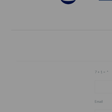
7 + 1 =
*
Email