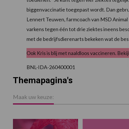
biggenvaccinatie toegepast wordt. Dan gebrui
Lennert Teuwen, farmcoach van MSD Animal 
varkens tegen één tot drie ziektes ineens b
met de bedrijfsdierenarts bekeken wat de best
Ook Kris is blij met naaldloos vaccineren. Beki
BNL-IDA-260400001
Themapagina's
Maak uw keuze: