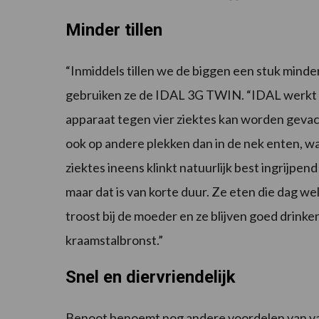
Minder tillen
“Inmiddels tillen we de biggen een stuk minde
gebruiken ze de IDAL 3G TWIN. “IDAL werkt z
apparaat tegen vier ziektes kan worden gevac
ook op andere plekken dan in de nek enten, wa
ziektes ineens klinkt natuurlijk best ingrijpen
maar dat is van korte duur. Ze eten die dag we
troost bij de moeder en ze blijven goed drin
kraamstalbronst.”
Snel en diervriendelijk
Benoot benoemt nog andere voordelen van vac