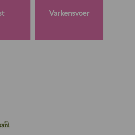
st
Varkensvoer