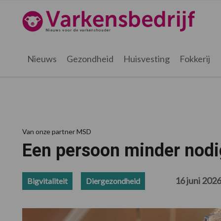
Spring
Door
Spring
Spring
naar
naar
naar
naar
Varkensbedrijf.be
de
de
de
de
hoofdnavigatie
hoofd
eerste
voettekst
inhoud
sidebar
Nieuws
Gezondheid
Huisvesting
Fokkerij
Van onze partner MSD
Een persoon minder nodig
16 juni 202
Bigvitaliteit
Diergezondheid