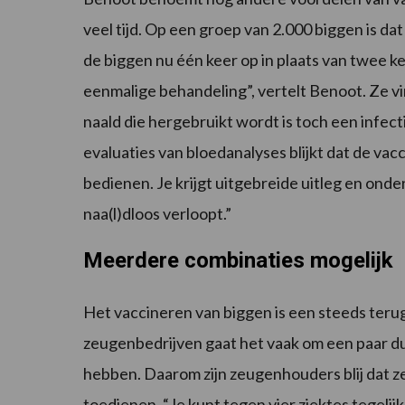
veel tijd. Op een groep van 2.000 biggen is dat
de biggen nu één keer op in plaats van twee ke
eenmalige behandeling”, vertelt Benoot. Ze vi
naald die hergebruikt wordt is toch een infecti
evaluaties van bloedanalyses blijkt dat de vac
bedienen. Je krijgt uitgebreide uitleg en ond
naa(l)dloos verloopt.”
Meerdere combinaties mogelijk
Het vaccineren van biggen is een steeds terug
zeugenbedrijven gaat het vaak om een paar du
hebben. Daarom zijn zeugenhouders blij dat z
toedienen. “Je kunt tegen vier ziektes tegeli