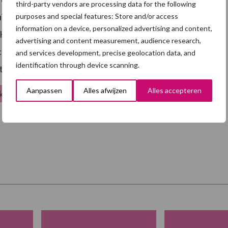
third-party vendors are processing data for the following
k je een IDAL-apparaat met twee koppen ”, vertelt
purposes and special features: Store and/or access
information on a device, personalized advertising and content,
Health. Er is ook een éénkoppige IDAL waarmee
advertising and content measurement, audience research,
eschermd kan worden. Uiteraard wordt in samenspraak
and services development, precise geolocation data, and
identification through device scanning.
e strategie is.
Aanpassen
Alles afwijzen
Alles accepteren
jk hoe Kris werktijd bespaart:
zie video