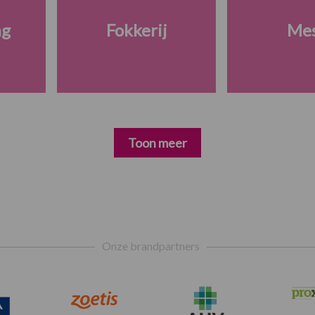
ng
Fokkerij
Me
Toon meer
Onze brandpartners