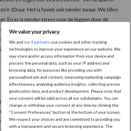
 zo’n 10 uur. Het is fysiek ook minder zwaar. We tillen
er. En er is minder stress voor de biggen door de
ndt naaldloos ook beter voor de varkens. “Want elke
We value your privacy
epoort in de huid. En dat heb je naaldloos niet. Na
We and
our 4 partners
use cookies and other tracking
cins goed werken. Het toestel is eenvoudig te
technologies to improve your experience on our website. We
may store and/or access information from your device and
ersteuning van de mensen van IDAL, zodat alles
process the personal data, such as your IP address and
browsing data, for purposes like providing you with
personalized ads and content, measuring marketing campaign
effectiveness, analyzing audience insights, collecting precise
geolocation data, and product development. Please note that
your consent will be valid across all our subdomains. You can
kerende en erg arbeidsintensieve activiteit. Op grote
change or withdraw your consent at any time by clicking the
izend biggen die verschillende vaccinaties nodig
“Consent Preferences” button at the bottom of your screen.
We respect your choices and are committed to providing you
e met IDAL verschillende vaccins in een keer kunnen
with a transparent and secure browsing experience. The
jk enten waartegen op veel bedrijven een