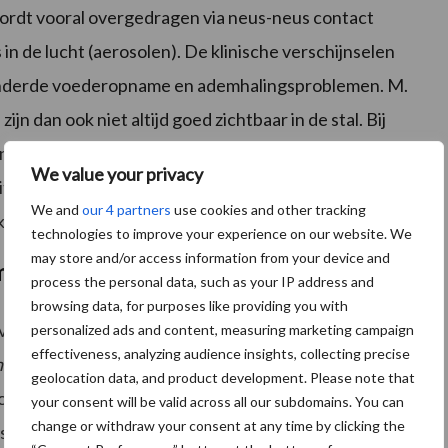
dt vooral overgedragen via neus-neus contact
in de lucht (aerosolen). De klinische verschijnselen
rminderde voederopname en ademhalingsproblemen. M.
ijn dan ook niet altijd goed zichtbaar in de stal. Bij
aging. Mycoplasma infecties kunnen worden bevestigd in
We value your privacy
 Dit onderzoek kan aangevuld worden met andere
We and
our 4 partners
use cookies and other tracking
en het meten van antistoffen in het bloed.
technologies to improve your experience on our website. We
may store and/or access information from your device and
meer ziekmakend dan de andere
process the personal data, such as your IP address and
browsing data, for purposes like providing you with
kteverwekkers, circuleren er op onze varkensbedrijven
personalized ads and content, measuring marketing campaign
effectiveness, analyzing audience insights, collecting precise
hyopneumoniae
. Sommige stammen zijn meer
geolocation data, and product development. Please note that
gvirulente en laagvirulente M. hyo stammen. Elke
your consent will be valid across all our subdomains. You can
change or withdraw your consent at any time by clicking the
s de ernst van de klinische symptomen bepalen en