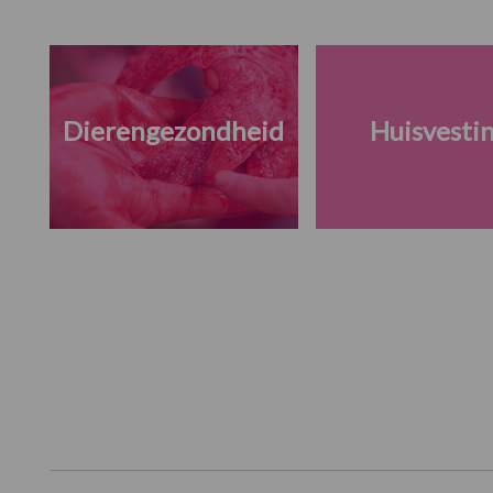
Dierengezondheid
Huisvesti
Footer