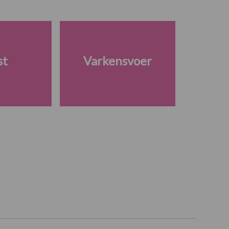
st
Varkensvoer