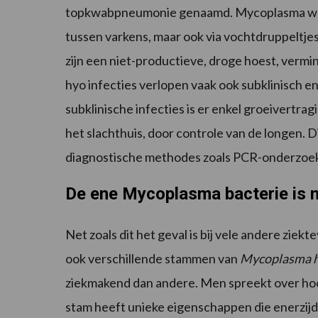
topkwabpneumonie genaamd. Mycoplasma wor
tussen varkens, maar ook via vochtdruppeltjes 
zijn een niet-productieve, droge hoest, ve
hyo infecties verlopen vaak ook subklinisch en z
subklinische infecties is er enkel groeivertr
het slachthuis, door controle van de longen.
diagnostische methodes zoals PCR-onderzoek 
De ene Mycoplasma bacterie is 
Net zoals dit het geval is bij vele andere zie
ook verschillende stammen van
Mycoplasma 
ziekmakend dan andere. Men spreekt over hoo
stam heeft unieke eigenschappen die enerzijd