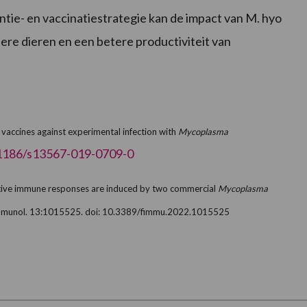
tie- en vaccinatiestrategie kan de impact van M. hyo
dere dieren en een betere productiviteit van
in vaccines against experimental infection with
Mycoplasma
0.1186/s13567-019-0709-0
daptive immune responses are induced by two commercial
Mycoplasma
. Immunol. 13:1015525. doi: 10.3389/fimmu.2022.1015525