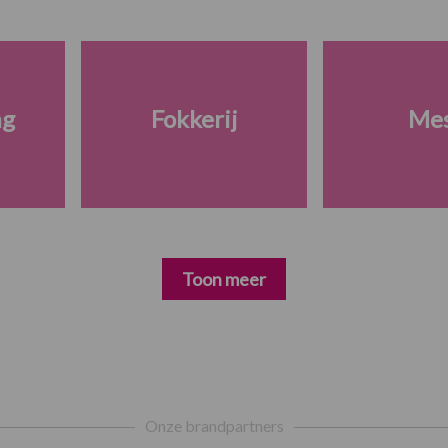
ng
Fokkerij
Me
Toon meer
Onze brandpartners