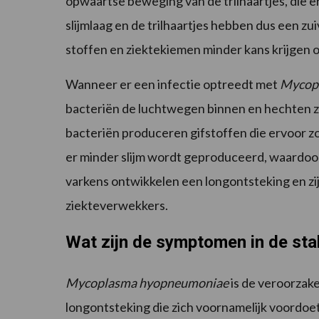
opwaartse beweging van de trilhaartjes, die e
slijmlaag en de trilhaartjes hebben dus een zu
stoffen en ziektekiemen minder kans krijgen 
Wanneer er een infectie optreedt met
Mycop
bacteriën de luchtwegen binnen en hechten ze 
bacteriën produceren gifstoffen die ervoor zor
er minder slijm wordt geproduceerd, waardoo
varkens ontwikkelen een longontsteking en zij
ziekteverwekkers.
Wat zijn de symptomen in de sta
Mycoplasma hyopneumoniae
is de veroorzak
longontsteking die zich voornamelijk voordoe