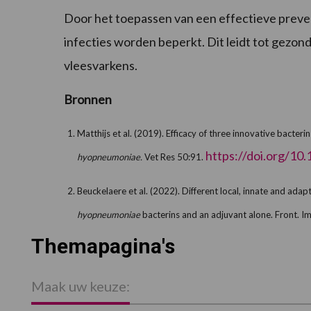
Door het toepassen van een effectieve preven
infecties worden beperkt. Dit leidt tot gezon
vleesvarkens.
Bronnen
Matthijs et al. (2019). Efficacy of three innovative bacter
https://doi.org/1
hyopneumoniae.
Vet Res 50:91.
Beuckelaere et al. (2022). Different local, innate and a
hyopneumoniae
bacterins and an adjuvant alone. Front
Themapagina's
Maak uw keuze: