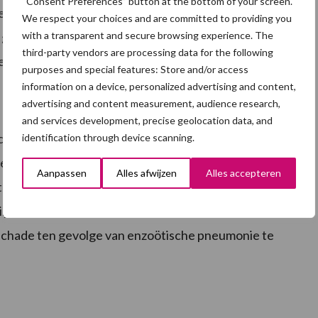
“Consent Preferences” button at the bottom of your screen.
ken beïnvloeden. Zo zullen hoogvirulente stammen
We respect your choices and are committed to providing you
with a transparent and secure browsing experience. The
n goede bescherming wanneer ze in geïnactiveerde
third-party vendors are processing data for the following
1,2
en.
purposes and special features: Store and/or access
information on a device, personalized advertising and content,
advertising and content measurement, audience research,
and services development, precise geolocation data, and
hthuis. De longen zijn een stille getuige van wat er
identification through device scanning.
fgespeeld. Na een M.hyo infectie ontstaat er een
Aanpassen
Alles afwijzen
Alles accepteren
erstel van die letsels, daarna zijn enkel nog littekens
iljoen longen per jaar heeft het Ceva Lung Program
 schade ten gevolge van enzoötische pneumonie te