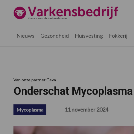
Spring
Door
Spring
Spring
naar
naar
naar
naar
Varkensbedrijf.be
de
de
de
de
hoofdnavigatie
hoofd
eerste
voettekst
inhoud
sidebar
Nieuws
Gezondheid
Huisvesting
Fokkerij
Van onze partner Ceva
Onderschat Mycoplasma 
11 november 2024
Mycoplasma