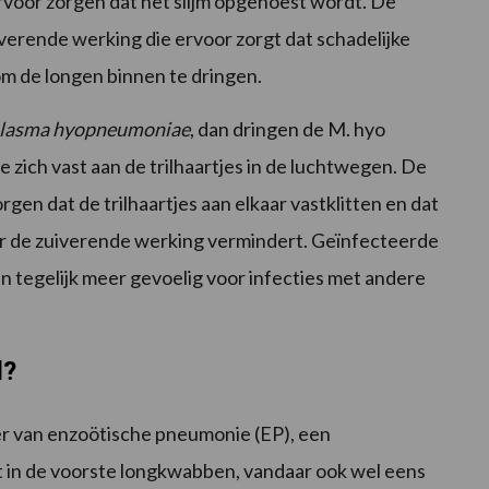
rvoor zorgen dat het slijm opgehoest wordt. De
iverende werking die ervoor zorgt dat schadelijke
om de longen binnen te dringen.
lasma hyopneumoniae
, dan dringen de M. hyo
zich vast aan de trilhaartjes in de luchtwegen. De
gen dat de trilhaartjes aan elkaar vastklitten en dat
r de zuiverende werking vermindert. Geïnfecteerde
n tegelijk meer gevoelig voor infecties met andere
l?
er van enzoötische pneumonie (EP), een
t in de voorste longkwabben, vandaar ook wel eens