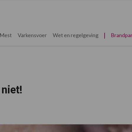
Mest
Varkensvoer
Wet en regelgeving
Brandpar
niet!