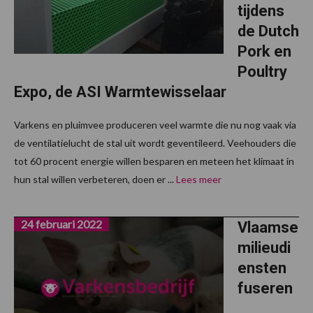
tijdens
de Dutch
Pork en
Poultry
Expo, de ASI Warmtewisselaar
Varkens en pluimvee produceren veel warmte die nu nog vaak via
de ventilatielucht de stal uit wordt geventileerd. Veehouders die
tot 60 procent energie willen besparen en meteen het klimaat in
hun stal willen verbeteren, doen er ...
Lees meer
24 februari 2022
Vlaamse
milieudi
ensten
fuseren