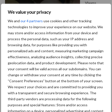
Vlaams
minister van
We value your privacy
Omgeving
We and
our 4 partners
use cookies and other tracking
Zuhal Demir
technologies to improve your experience on our website. We
(N-VA) heeft aangekondigd dat de milieudiensten OVAM, VMM,
may store and/or access information from your device and
VLM, Natuur en Bos en de afdeling Handhaving van het
process the personal data, such as your IP address and
departement Omgeving binnenkort onder één vlag verder gaan.
browsing data, for purposes like providing you with
Hiermee hoopt ...
Lees meer
personalized ads and content, measuring marketing campaign
effectiveness, analyzing audience insights, collecting precise
geolocation data, and product development. Please note that
your consent will be valid across all our subdomains. You can
Footer
change or withdraw your consent at any time by clicking the
“Consent Preferences” button at the bottom of your screen.
Onze brandpartners
We respect your choices and are committed to providing you
with a transparent and secure browsing experience. The
third-party vendors are processing data for the following
purposes and special features: Store and/or access
information on a device, personalized advertising and content,