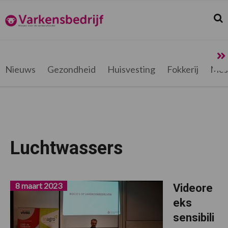
Spring
Door
Spring
naar
naar
naar
Zoek
Z
Varkensbedrijf.be
de
de
de
hoofdnavigatie
hoofd
voettekst
inhoud
Nieuws
Gezondheid
Huisvesting
Fokkerij
Mes
Luchtwassers
8 maart 2023
Videore
eks
sensibili